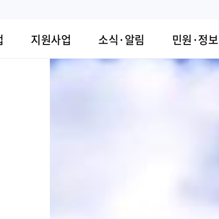
업
지원사업
소식·알림
민원·정보