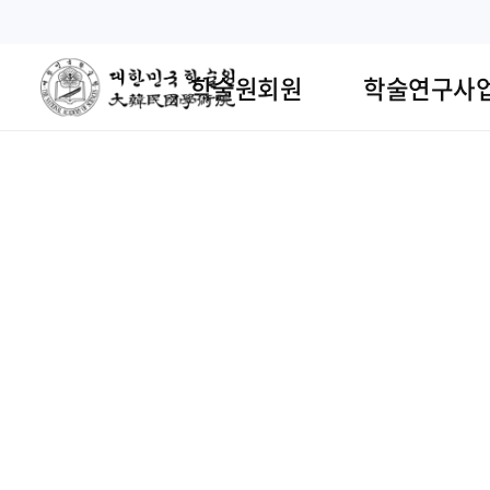
학
술
학술원회원
학술연구사
원
주
요
소
식
배
너