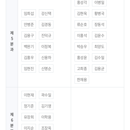
홍성각
이병일
임희섭
강신택
김현욱
황병국
안병준
김경동
류순호
장동석
제
김용구
진덕규
이홍석
김윤수
5
분
백완기
이정복
박승우
최양도
과
김홍우
신용하
홍성윤
김수일
임현진
신명순
고희종
김용균
한재용
이현재
곽수일
정기준
김기영
제
유장희
이학용
6
분
이지순
조장옥