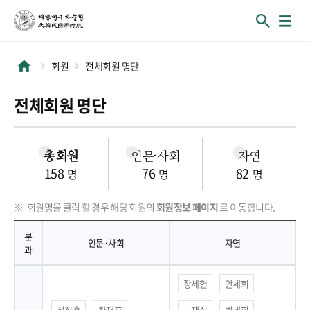
회원
전체회원 명단
전체회원 명단
총회원
인문·사회
자연
158
76
82
명
명
명
※
회원명을 클릭 할 경우 해당 회원의
회원정보 페이지
로 이동합니다.
분
인문·사회
자연
과
분과별, 인문·사회(1~6분과), 자연(1~5분과) 인원 목록 정보를 포
장세헌
안세희
정진홍
차재호
노재식
박세희