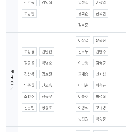
김호동
김영식
유정열
손장열
고동환
유회준
권욱현
김낙준
이상섭
문국진
고상룡
김남진
김낙두
김병수
정동윤
박병호
이순형
김영중
제
김상용
김효전
고재승
신희섭
4
분
임종률
권오승
이영순
이승규
과
최병조
신동운
이종호
박성회
김문현
정상조
이명식
고규영
송진원
박승정