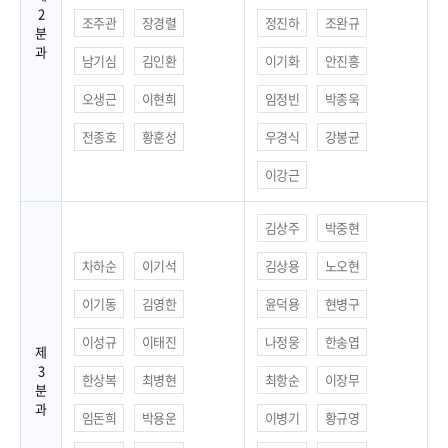
2
조주관
장경렬
정진하
조완규
분
과
남기심
김인환
이기화
안진흥
오생근
이현희
임정빈
박종욱
전종호
황훈성
우경식
강봉균
이강근
김상주
박중현
차하순
이기석
김상용
노오현
이기동
김영한
윤덕용
현병구
이성규
이태진
나정웅
한송엽
제
3
한상복
최병현
최항순
이장무
분
과
임돈희
박용운
이병기
황규영