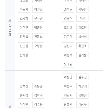
이돈희
이성진
권숙일
기우항
소광희
윤사순
김용해
이은
제
1
이한구
박종현
조성호
이호인
분
과
정찬섭
진동섭
김도한
박성현
신민섭
오종환
김진의
최진호
한자경
이형목
김기문
노태원
이상만
김수진
장석진
조동일
이정우
박상대
홍재성
김학주
맹원재
임번장
이정민
김수용
장호완
김상구
제