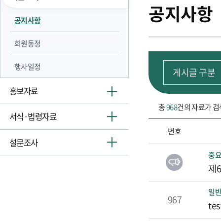
공지사항
공지사항
회원동정
행사일정
홍보자료
총
968
건의 자료가 
서식·법령자료
번호
설문조사
공지사항 목록 표로 번호
중
제
일
967
tes