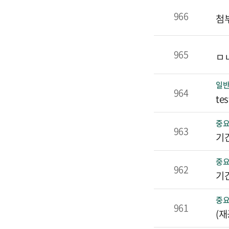
966
첨
965
ㅁ
일
964
tes
중
963
기
중
962
기간
중
961
(