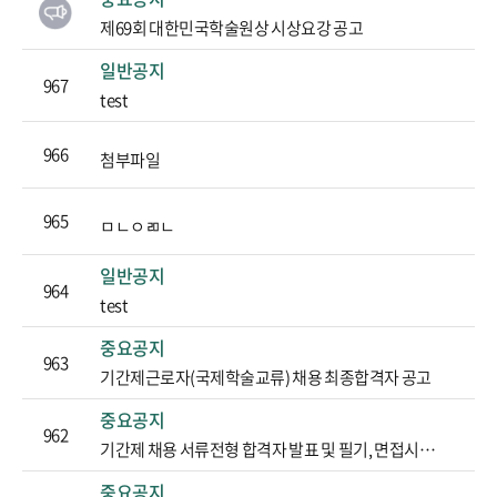
제69회 대한민국학술원상 시상요강 공고
일반공지
967
test
966
첨부파일
965
ㅁㄴㅇㄻㄴ
일반공지
964
test
중요공지
963
기간제근로자(국제학술교류) 채용 최종합격자 공고
중요공지
962
기간제 채용 서류전형 합격자 발표 및 필기, 면접시험 일정 공고
중요공지