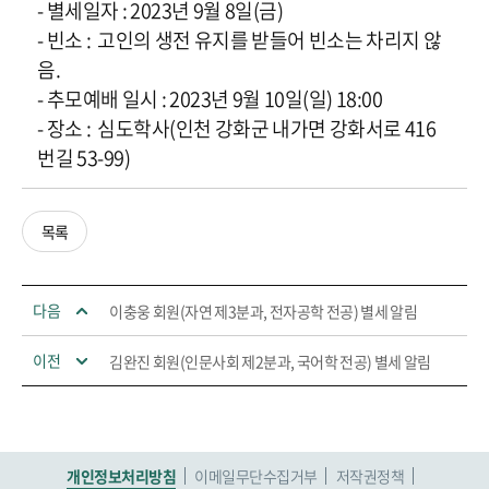
- 별세일자 : 2023년 9월 8일(금)
- 빈소 : 고인의 생전 유지를 받들어 빈소는 차리지 않
음.
- 추모예배 일시 : 2023년 9월 10일(일) 18:00
- 장소 : 심도학사(인천 강화군 내가면 강화서로 416
번길 53-99)
목록
다음
이충웅 회원(자연 제3분과, 전자공학 전공) 별세 알림
이전
김완진 회원(인문사회 제2분과, 국어학 전공) 별세 알림
개인정보처리방침
이메일무단수집거부
저작권정책