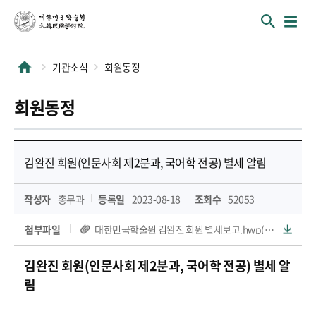
기관소식
회원동정
회원동정
김완진 회원(인문사회 제2분과, 국어학 전공) 별세 알림
작성자
총무과
등록일
2023-08-18
조회수
52053
첨부파일
대한민국학술원 김완진 회원 별세보고.hwp(73 KB)
김완진
회원(인문사회 제2분과, 국어학
전공) 별세 알
림