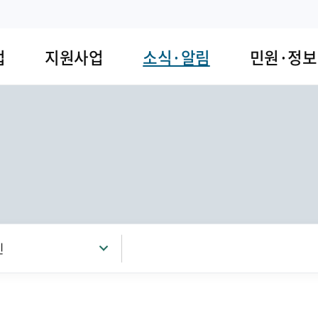
업
지원사업
소식·알림
민원·정보
신