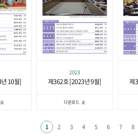
2023
3년 10월]
제362호 [2023년 9월]
제3
다운로드
1
2
3
4
5
6
7
8