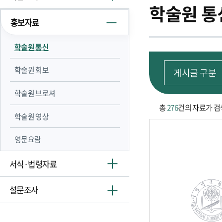
학술원 통
홍보자료
학술원 통신
학술원 회보
학술원 브로셔
총
276
건의 자료가 
학술원 영상
영문요람
서식·법령자료
설문조사