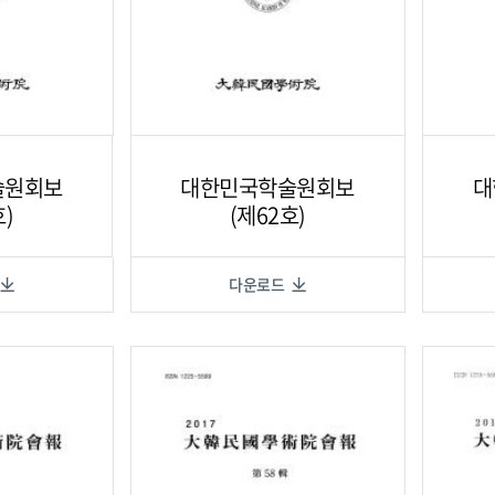
술원회보
대한민국학술원회보
대
호)
(제62호)
다운로드