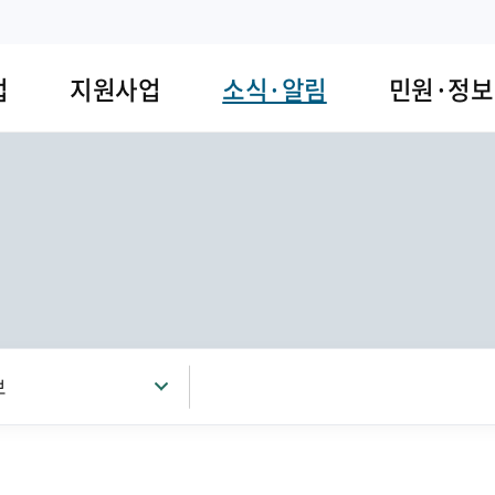
업
지원사업
소식·알림
민원·정보
보