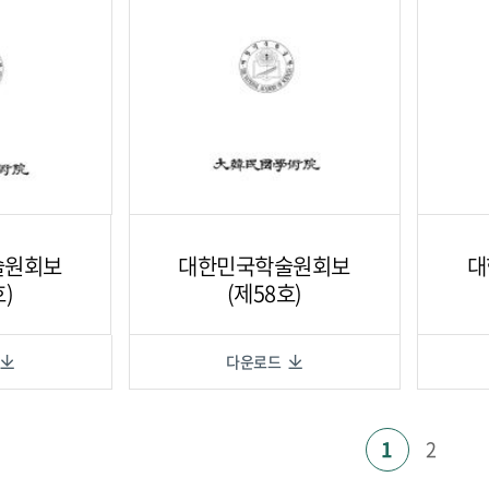
술원회보
대한민국학술원회보
대
호)
(제58호)
다운로드
1
2