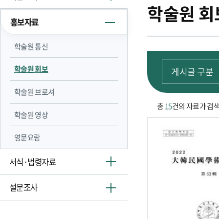
학술원 회
홍보자료
학술원 통신
학술원 회보
학술원 브로셔
총
15
건의 자료가 검
학술원 영상
영문요람
서식·법령자료
설문조사