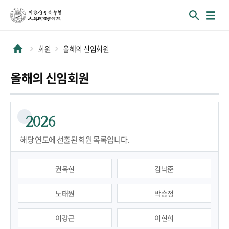
회원
올해의 신임회원
올해의 신임회원
2026
해당 연도에 선출된 회원 목록입니다.
권욱현
김낙준
노태원
박승정
이강근
이현희