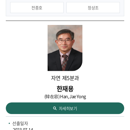
전종호
정상조
한자경
황훈성
자연
제5분과
한재용
(韓在容) Han, Jae Yong
자세히보기
선출일자
2023-07-14