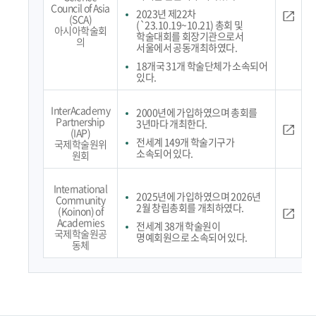
Council of Asia
2023년 제22차
(SCA)
(`23.10.19~10.21) 총회 및
아시아학술회
학술대회를 회장기관으로서
의
서울에서 공동개최하였다.
18개국 31개 학술단체가 소속되어
있다.
InterAcademy
2000년에 가입하였으며 총회를
Partnership
3년마다 개최한다.
(IAP)
전세계 149개 학술기구가
국제학술원위
소속되어 있다.
원회
International
2025년에 가입하였으며 2026년
Community
2월 창립총회를 개최하였다.
(Koinon) of
Academies
전세계 38개 학술원이
국제학술원공
명예회원으로 소속되어 있다.
동체