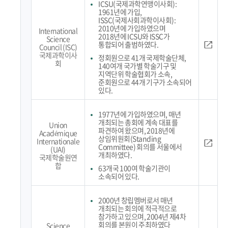
ICSU(국제과학연맹이사회):
1961년에 가입,
ISSC(국제사회과학이사회):
2010년에 가입하였으며
International
2018년에 ICSU와 ISSC가
Science
통합되어 출범하였다.
Council (ISC)
국제과학이사
정회원으로 41개 국제학술단체,
회
140여개 국가별 학술기구 및
지역단위 학술협회가 소속,
준회원으로 44개 기구가 소속되어
있다.
1977년에 가입하였으며, 매년
개최되는 총회에 계속 대표를
Union
파견하여 왔으며, 2018년에
Académique
상임위원회(Standing
Internationale
Committee) 회의를 서울에서
(UAI)
개최하였다.
국제학술원연
합
63개국 100여 학술기관이
소속되어 있다.
2000년 창립멤버로서 매년
개최되는 회의에 적극적으로
참가하고 있으며, 2004년 제4차
회의를 본원이 주최하였다
Science