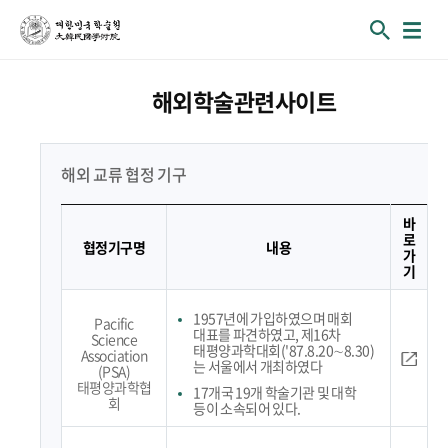
해외학술관련사이트
해외 교류 협정 기구
협정기구명, 내용, 바로가기
바
로
협정기구명
내용
가
기
1957년에 가입하였으며 매회
Pacific
대표를 파견하였고, 제16차
Science
태평양과학대회('87.8.20∼8.30)
Association
는 서울에서 개최하였다
(PSA)
태평양과학협
17개국 19개 학술기관 및 대학
회
등이 소속되어 있다.