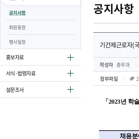
공지사항
공지사항
회원동정
행사일정
기간제근로자(국
홍보자료
작성자
총무과
서식·법령자료
첨부파일
설문조사
「
2023
년 학
학술
채용분