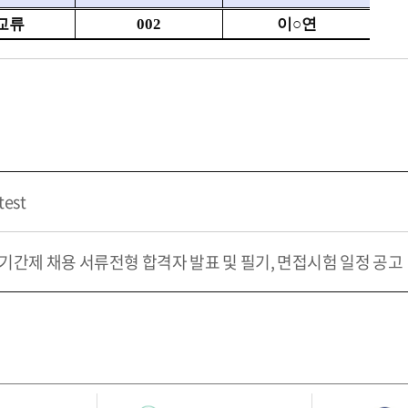
교류
002
이
○
연
test
기간제 채용 서류전형 합격자 발표 및 필기, 면접시험 일정 공고