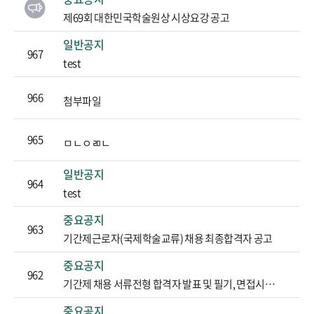
제69회 대한민국학술원상 시상요강 공고
일반공지
967
test
966
첨부파일
965
ㅁㄴㅇㄻㄴ
일반공지
964
test
중요공지
963
기간제근로자(국제학술교류) 채용 최종합격자 공고
중요공지
962
기간제 채용 서류전형 합격자 발표 및 필기, 면접시험 일정 공고
중요공지