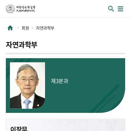
회원
자연과학부
자연과학부
제3분과
이장무